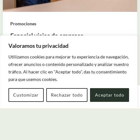
Promociones
Especial viajes de empresa
Por
oCabazo
/
marzo 5, 2024
Valoramos tu privacidad
Si viaja por trabajo a Ribadeo, en O Cabazo le ofrecemos
Utilizamos cookies para mejorar tu experiencia de navegación,
todo lo que necesita. No dude en contactarnos
ofrecer anuncios o contenido personalizado y analizar nuestro
directamente
tráfico. Al hacer clic en "Aceptar todo", das tu consentimiento
para que usemos cookies.
Customizar
Rechazar todo
Aceptar todo
Entrada — Salida
2
Cuándo
Promoción
Quién
Habitación 1