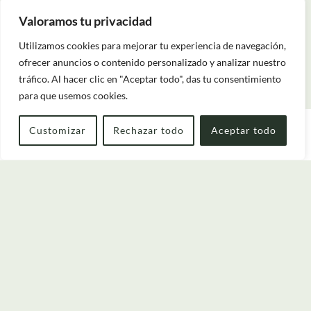
Más información
Valoramos tu privacidad
Utilizamos cookies para mejorar tu experiencia de navegación,
ofrecer anuncios o contenido personalizado y analizar nuestro
tráfico. Al hacer clic en "Aceptar todo", das tu consentimiento
para que usemos cookies.
AGO
07
Customizar
Rechazar todo
Aceptar todo
Entrada — Salida
2
Estancia 4 noches
Disfruta de O Cabazo durante 4 noches. Si tiene
Cuándo
Promoción
Quién
pensado disfrutar de nuestro entorno durante al
menos 4 noches, benefíciese de un 7% de descuento ...
Habitación 1
adultos
2
Más información
Desde 13 años
niños
0
Hasta 12 años