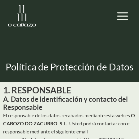
Ir
MAIN
al
MEN
contenido
Política de Protección de Datos
1. RESPONSABLE
A. Datos de identificación y contacto del
Responsable
El responsable de los datos recabados mediante esta web es
O
CABOZO DO ZACURRO, S.L.
. Usted podrá contactar con el
responsable mediante el siguiente email