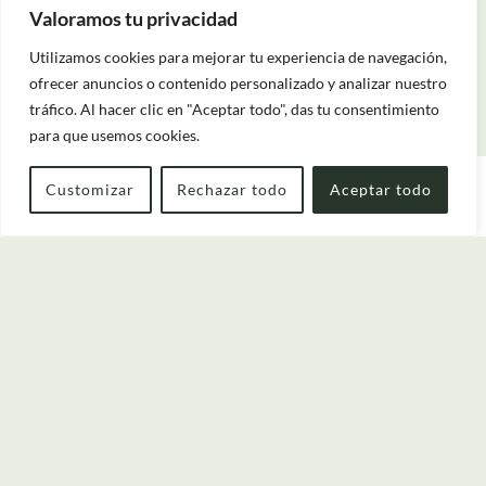
Valoramos tu privacidad
Utilizamos cookies para mejorar tu experiencia de navegación,
ofrecer anuncios o contenido personalizado y analizar nuestro
tráfico. Al hacer clic en "Aceptar todo", das tu consentimiento
para que usemos cookies.
Customizar
Rechazar todo
Aceptar todo
Entrada — Salida
2
Cuándo
Promoción
Quién
Habitación 1
adultos
2
Desde 13 años
niños
0
Hasta 12 años