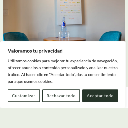
Valoramos tu privacidad
Utilizamos cookies para mejorar tu experiencia de navegación,
ofrecer anuncios o contenido personalizado y analizar nuestro
tráfico. Al hacer clic en "Aceptar todo", das tu consentimiento
para que usemos cookies.
Customizar
Rechazar todo
Aceptar todo
Arrivée — Départ
2
Quand
Promotion
Qui