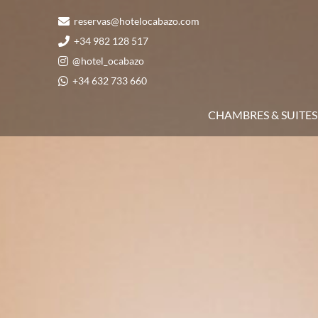
Aller
reservas@hotelocabazo.com
au
+34 982 128 517
contenu
@hotel_ocabazo
+34 632 733 660
CHAMBRES & SUITES